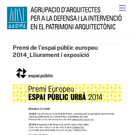
Skip
Men
to
content
Premi de l’espai públic europeu
2014_Lliurament i exposició