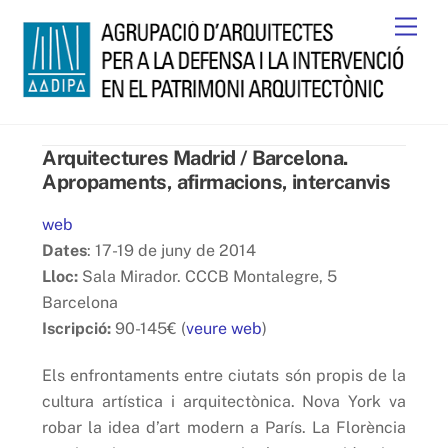
Skip
Men
to
content
Arquitectures Madrid / Barcelona.
Apropaments, afirmacions, intercanvis
web
Dates
: 17-19 de juny de 2014
Lloc:
Sala Mirador. CCCB Montalegre, 5
Barcelona
Iscripció:
90-145€ (
veure web
)
Els enfrontaments entre ciutats són propis de la
cultura artística i arquitectònica. Nova York va
robar la idea d’art modern a París. La Florència