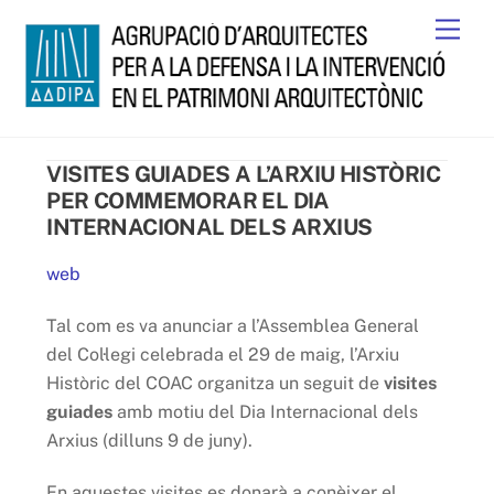
Skip
Men
to
content
VISITES GUIADES A L’ARXIU HISTÒRIC
PER COMMEMORAR EL DIA
INTERNACIONAL DELS ARXIUS
web
Tal com es va anunciar a l’Assemblea General
del Col·legi celebrada el 29 de maig, l’Arxiu
Històric del COAC organitza un seguit de
visites
guiades
amb motiu del Dia Internacional dels
Arxius (dilluns 9 de juny).
En aquestes visites es donarà a conèixer el