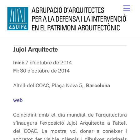
Skip
Men
to
content
Jujol Arquitecte
Inici:
7 d’octubre de 2014
Fi:
30 d’octubre de 2014
Altell del COAC, Plaça Nova 5,
Barcelona
web
Coincidint amb el dia mundial de l’arquitectura
s’inaugura l’exposició Jujol Arquitecte a l’altell
del COAC. La mostra vol donar a conèixer i
sobretot fer visible plànols i dibuixos originals