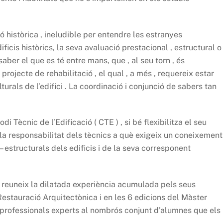
 històrica , ineludible per entendre les estranyes
icis històrics, la seva avaluació prestacional , estructural o
saber el que es té entre mans, que , al seu torn , és
projecte de rehabilitació , el qual , a més , requereix estar
ulturals de l’edifici . La coordinació i conjunció de sabers tan
i Tècnic de l’Edificació ( CTE ) , si bé flexibilitza el seu
la responsabilitat dels tècnics a què exigeix un coneixement
– estructurals dels edificis i de la seva corresponent
u reuneix la dilatada experiència acumulada pels seus
estauració Arquitectònica i en les 6 edicions del Màster
 professionals experts al nombrós conjunt d’alumnes que els