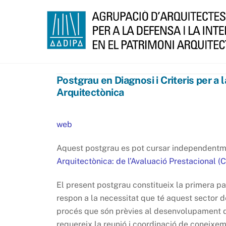
Skip
to
content
Postgrau en Diagnosi i Criteris per a 
Arquitectònica
web
Aquest postgrau es pot cursar independentm
Arquitectònica: de l’Avaluació Prestacional (C
El present postgrau constitueix la primera par
respon a la necessitat que té aquest sector de
procés que són prèvies al desenvolupament de
requereix la reunió i coordinació de coneixem