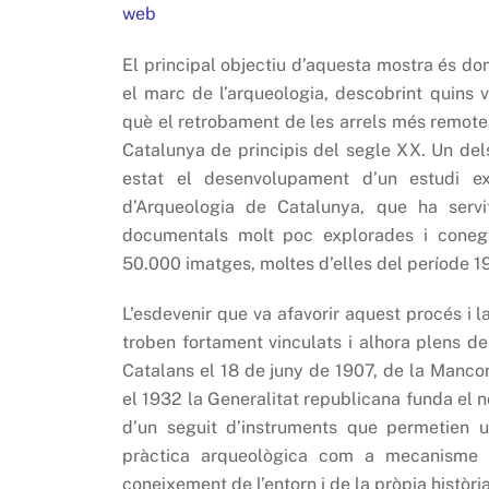
web
El principal objectiu d’aquesta mostra és d
el marc de l’arqueologia, descobrint quins 
què el retrobament de les arrels més remotes 
Catalunya de principis del segle XX. Un del
estat el desenvolupament d’un estudi e
d’Arqueologia de Catalunya, que ha serv
documentals molt poc explorades i conegu
50.000 imatges, moltes d’elles del període 1
L’esdevenir que va afavorir aquest procés i la
troben fortament vinculats i alhora plens de p
Catalans el 18 de juny de 1907, de la Mancom
el 1932 la Generalitat republicana funda el 
d’un seguit d’instruments que permetien un
pràctica arqueològica com a mecanisme de
coneixement de l’entorn i de la pròpia història