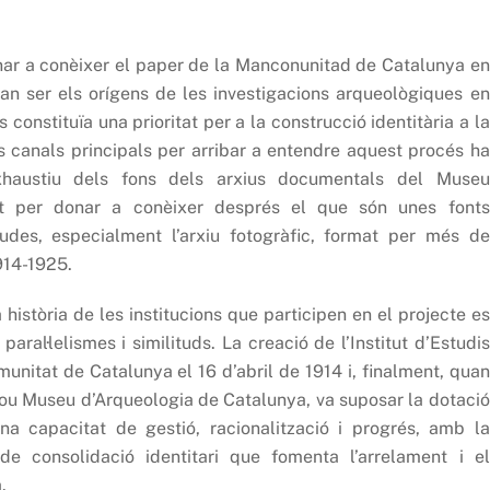
onar a conèixer el paper de la Manconunitad de Catalunya en
van ser els orígens de les investigacions arqueològiques en
constituïa una prioritat per a la construcció identitària a la
s canals principals per arribar a entendre aquest procés ha
xhaustiu dels fons dels arxius documentals del Museu
it per donar a conèixer després el que són unes fonts
des, especialment l’arxiu fotogràfic, format per més de
914-1925.
 història de les institucions que participen en el projecte es
aral·lelismes i similituds. La creació de l’Institut d’Estudis
unitat de Catalunya el 16 d’abril de 1914 i, finalment, quan
nou Museu d’Arqueologia de Catalunya, va suposar la dotació
a capacitat de gestió, racionalització i progrés, amb la
 consolidació identitari que fomenta l’arrelament i el
.