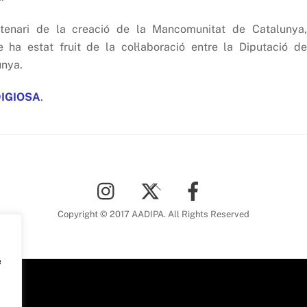
enari de la creació de la Mancomunitat de Catalunya,
ha estat fruit de la col·laboració entre la Diputació de
unya.
DIGIOSA
.
Back
To
Top
Copyright © 2017 AADIPA. All Rights Reserved
e