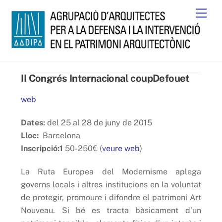
Skip
Men
to
content
II Congrés Internacional coupDefouet
web
Dates:
del 25 al 28 de juny de 2015
Lloc:
Barcelona
Inscripció:1
50-250€ (
veure web
)
La Ruta Europea del Modernisme aplega
governs locals i altres institucions en la voluntat
de protegir, promoure i difondre el patrimoni Art
Nouveau. Si bé es tracta bàsicament d’un