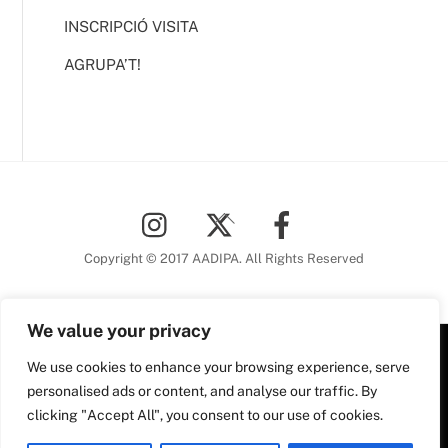
INSCRIPCIÓ VISITA
AGRUPA’T!
Back
To
Top
Copyright © 2017 AADIPA. All Rights Reserved
We value your privacy
We use cookies to enhance your browsing experience, serve
Plaça Nova, 5 6a planta
personalised ads or content, and analyse our traffic. By
08002 Barcelona
clicking "Accept All", you consent to our use of cookies.
Tel. 93 306 78 28
Plaça Nova, 5, 6a planta
aadipa@coac.net