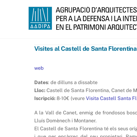
Skip
to
content
Visites al Castell de Santa Florentina
web
Dates
: de dilluns a dissabte
Lloc:
Castell de Santa Florentina, Canet de 
Iscripció:
8-10€ (veure
Visita Castell Santa F
A la Vall de Canet, enmig de frondosos bosc
Lluís Domènech i Montaner.
El Castell de Santa Florentina té els seus orí
i que per encàrrec del seu propietari, Ramo