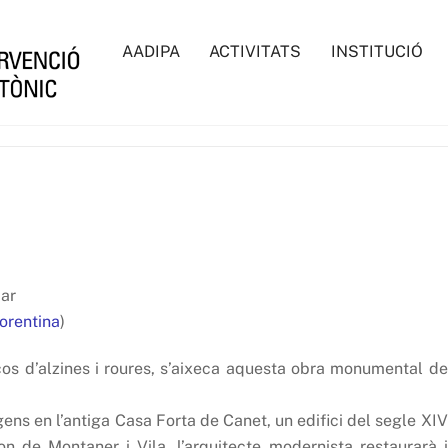
AADIPA
ACTIVITATS
INSTITUCIÓ
Mar
lorentina
)
os d’alzines i roures, s’aixeca aquesta obra monumental de
gens en l’antiga Casa Forta de Canet, un edifici del segle XIV
n de Montaner i Vila, l’arquitecte modernista restaurarà i