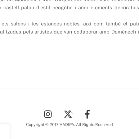
un castell-palau d’estil neogòtic i amb elements decoratius
r els salons i les estances nobles, així com també el pati
realitzades pels artistes que van col·laborar amb Domènech i
Back
To
Top
Copyright © 2017 AADIPA. All Rights Reserved