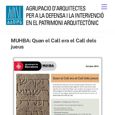
Skip
Men
to
content
MUHBA: Quan el Call era el Call dels
jueus