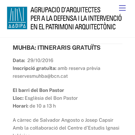
Skip
Men
to
content
MUHBA: ITINERARIS GRATUÏTS
Data:
29/10/2016
Inscripció
gratuïta:
amb reserva prèvia
reservesmuhba@bcn.cat
El barri del Bon Pastor
Lloc:
Esglèsia del Bon Pastor
Horari:
de 10 a 13 h
A càrrec de Salvador Angosto o Josep Capsir
Amb la col·laboració del Centre d’Estudis Ignasi