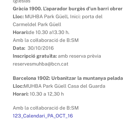
Iglésias
Gràcia 1900. L’aparador burgès d’un barri obrer
Lloc:
MUHBA Park GüelL Inici: porta del
Carmeldel Park Güell
Horari:
de 10.30 a13.30 h.
Amb la col·laboració de B:SM
Data:
30/10/2016
Inscripció
gratuïta:
amb reserva prèvia
reservesmuhba@bcn.cat
Barcelona 1902: Urbanitzar la muntanya pelada
Lloc:
MUHBA Park Güell Casa del Guarda
Horari:
10.30 a 12,30 h
Amb la col·laboració de B:SM
123_Calendari_PA_OCT_16