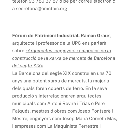
telèfon 93 780 37 87 o bé per correu electrònic
a secretaria@amctaic.org
Fòrum de Patrimoni Industrial.
Ramon Grau
s,
arquitecte i professor de la UPC ens parlarà
sobre
«Arquitectes, enginyers i empreses en la
construcció de la xarxa de mercats de Barcelona
del segle XIX»
La Barcelona del segle XIX construí en uns 70
anys una potent xarxa de mercats, la majoria
dels quals foren coberts de ferro. En la seva
producció s’interrelacionaren arquitectes
municipals com Antoni Rovira i Trias o Pere
Falqués, mestres d’obres com Josep Fontserè i
Mestre, enginyers com Josep Maria Cornet i Mas,
i empreses com La Maquinista Terrestre i