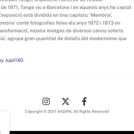
 de 1971, Tange viu a Barcelona i en aquests anys ha captat
xposició està dividida en tres capítols: ‘Memòria’,
Memòria’ conté fotografies fetes els anys 1972 i 1973 en
Transformació’, mostra imatges de diversos canvis soferts
omia’, agrupa gran quantitat de detalls del modernisme que
y Jujol140
.
Back
To
Top
Copyright © 2017 AADIPA. All Rights Reserved
e