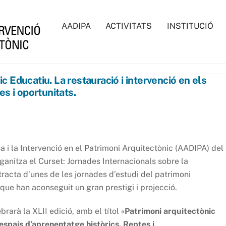
AADIPA
ACTIVITATS
INSTITUCIÓ
 Educatiu. La restauració i intervenció en els
s i oportunitats.
a i la Intervenció en el Patrimoni Arquitectònic (AADIPA) del
ganitza el Curset: Jornades Internacionals sobre la
tracta d’unes de les jornades d’estudi del patrimoni
 que han aconseguit un gran prestigi i projecció.
rarà la XLII edició, amb el títol «
Patrimoni arquitectònic
 espais d’aprenentatge històrics. Reptes i