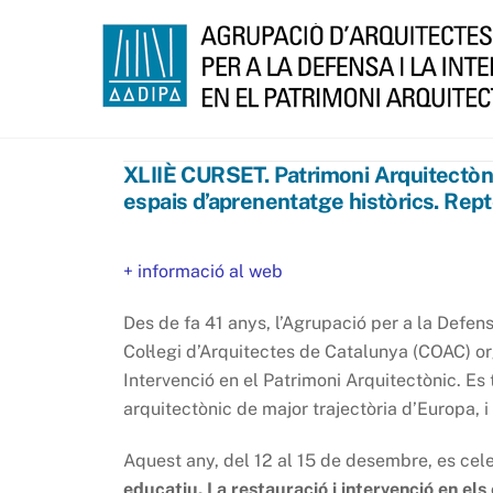
Skip
to
content
XLIIÈ CURSET. Patrimoni Arquitectònic
espais d’aprenentatge històrics. Repte
+ informació al web
Des de fa 41 anys, l’Agrupació per a la Defens
Col·legi d’Arquitectes de Catalunya (COAC) or
Intervenció en el Patrimoni Arquitectònic. Es 
arquitectònic de major trajectòria d’Europa, i
Aquest any, del 12 al 15 de desembre, es celeb
educatiu. La restauració i intervenció en els