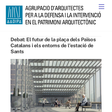
Skip
Men
to
content
Debat: El futur de la plaça dels Països
Catalans i els entorns de l’estació de
Sants